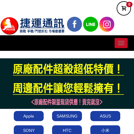
0
Toggle
naviga
Apple
SAMSUNG
ASUS
SONY
HTC
小米