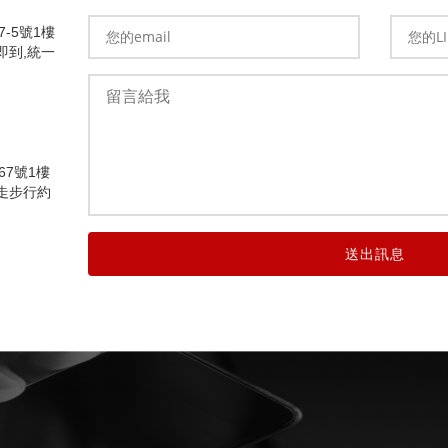
-5號1樓
即到,統一
7號1樓
走步行約